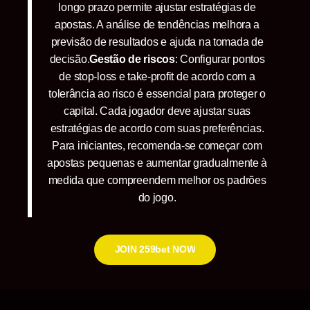
longo prazo permite ajustar estratégias de
apostas. A análise de tendências melhora a
previsão de resultados e ajuda na tomada de
decisão.
Gestão de riscos
: Configurar pontos
de stop-loss e take-profit de acordo com a
tolerância ao risco é essencial para proteger o
capital. Cada jogador deve ajustar suas
estratégias de acordo com suas preferências.
Para iniciantes, recomenda-se começar com
apostas pequenas e aumentar gradualmente à
medida que compreendem melhor os padrões
do jogo.
JOIN 259bet NOW