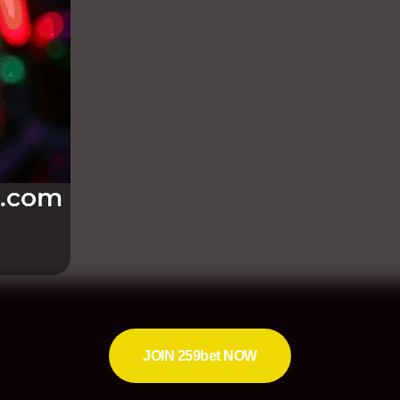
JOIN 259bet NOW