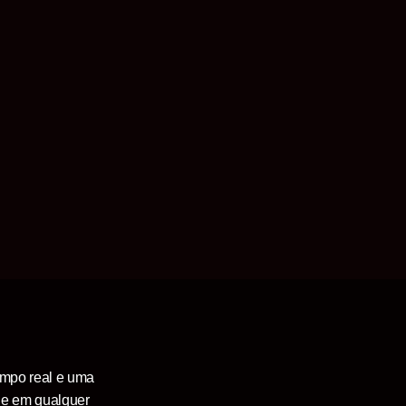
empo real e uma
a e em qualquer