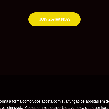
JOIN 259bet NOW
forma a forma como você aposta com sua função de apostas em t
vel otimizada. Aposte em seus esportes favoritos a qualquer hor