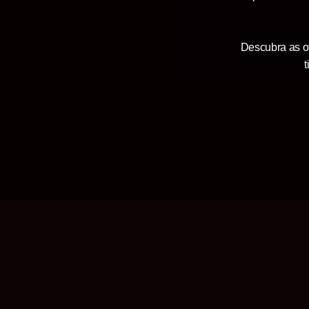
Descubra as of