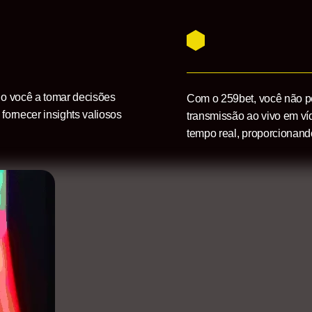
do você a tomar decisões
Com o 259bet, você não p
fornecer insights valiosos
transmissão ao vivo em ví
tempo real, proporcionand