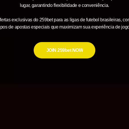
lugar, garantindo flexibilidade e conveniência.
ertas exclusivas do 259bet para as ligas de futebol brasileiras, 
tipos de apostas especiais que maximizam sua experiência de jogo
JOIN 259bet NOW